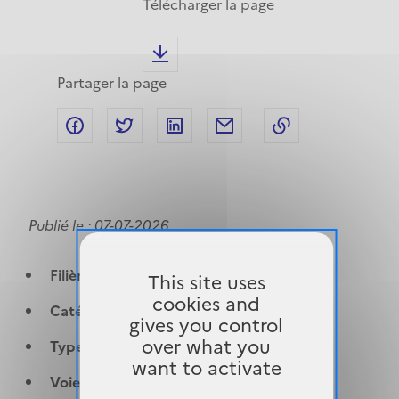
Télécharger la page
Partager la page
Partager le lien du concours sur facebook
Partager le lien du concours sur twitt
Partager le lien du concours su
Partager le lien du con
Publié le :
07-07-2026
Filière :
Filière soins
This site uses
cookies and
Catégorie :
B
gives you control
over what you
Type(s) de concours :
Sur titres
want to activate
Voie(s) d'accès :
Externe